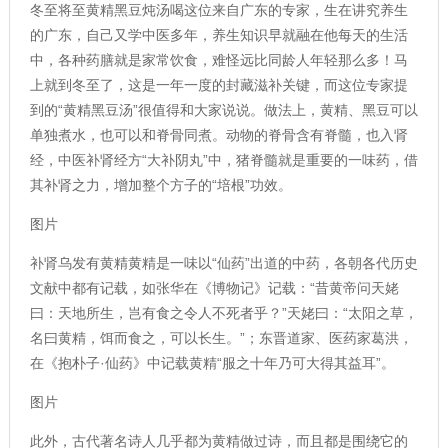
冬至将至黄精黑豆炖汤喝这位来自广东的专家，生在讲究养生
的广东，自己又学中医多年，养生知识早就融在他每天的生活
中，各种药膳就是家常饮食，难怪远比同龄人年轻那么多！马
上就到冬至了，这是一年一度的封藏滋补关键，而这位专家提
到的“黄精黑豆汤”很值得和大家说说。做法上，黄精、黑豆可以
单独煮水，也可以和脊骨同煮。动物的脊骨含有脊髓，也入肾
经，中医补肾经方“大补阴丸”中，猪脊髓就是重要的一味药，借
其补肾之力，增加整个方子的“培根”功效。
图片
补肾乌发有黄精黄精是一味以“仙药”出道的中药，各朝各代历史
文献中都有记载，如张华在《博物记》记载：“昔黄帝问天姥
曰：天地所生，岂有食之令人不死者乎？”天姥曰：“太阳之草，
名曰黄精，饵而食之，可以长生。”；东晋道家、医药家葛洪，
在《抱朴子·仙药》中记载黄精“服之十年乃可大得其益耳”。
图片
此外，古代著名诗人几乎都为黄精做过诗，而且都是围绕它的