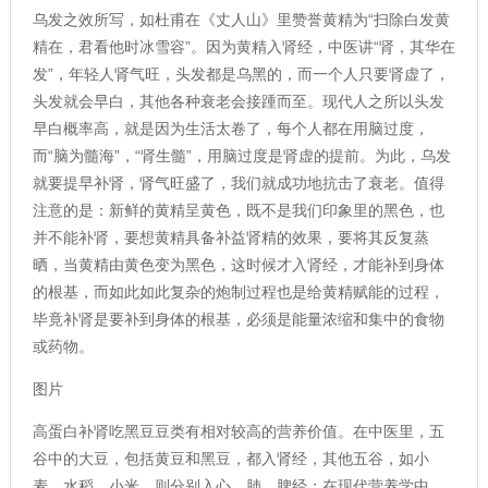
乌发之效所写，如杜甫在《丈人山》里赞誉黄精为“扫除白发黄
精在，君看他时冰雪容”。因为黄精入肾经，中医讲“肾，其华在
发”，年轻人肾气旺，头发都是乌黑的，而一个人只要肾虚了，
头发就会早白，其他各种衰老会接踵而至。现代人之所以头发
早白概率高，就是因为生活太卷了，每个人都在用脑过度，
而“脑为髓海”，“肾生髓”，用脑过度是肾虚的提前。为此，乌发
就要提早补肾，肾气旺盛了，我们就成功地抗击了衰老。值得
注意的是：新鲜的黄精呈黄色，既不是我们印象里的黑色，也
并不能补肾，要想黄精具备补益肾精的效果，要将其反复蒸
晒，当黄精由黄色变为黑色，这时候才入肾经，才能补到身体
的根基，而如此如此复杂的炮制过程也是给黄精赋能的过程，
毕竟补肾是要补到身体的根基，必须是能量浓缩和集中的食物
或药物。
图片
高蛋白补肾吃黑豆豆类有相对较高的营养价值。在中医里，五
谷中的大豆，包括黄豆和黑豆，都入肾经，其他五谷，如小
麦、水稻、小米，则分别入心、肺、脾经；在现代营养学中，