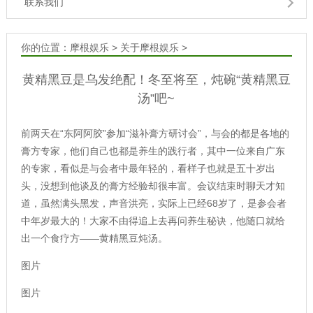
联系我们
你的位置：
摩根娱乐
>
关于摩根娱乐
>
黄精黑豆是乌发绝配！冬至将至，炖碗“黄精黑豆
汤”吧~
前两天在“东阿阿胶”参加“滋补膏方研讨会”，与会的都是各地的
膏方专家，他们自己也都是养生的践行者，其中一位来自广东
的专家，看似是与会者中最年轻的，看样子也就是五十岁出
头，没想到他谈及的膏方经验却很丰富。会议结束时聊天才知
道，虽然满头黑发，声音洪亮，实际上已经68岁了，是参会者
中年岁最大的！大家不由得追上去再问养生秘诀，他随口就给
出一个食疗方——黄精黑豆炖汤。
图片
图片